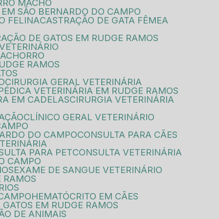
ORRO MACHO
 EM SÃO BERNARDO DO CAMPO
O FELINA
CASTRAÇÃO DE GATA FÊMEA
RAÇÃO DE GATOS EM RUDGE RAMOS
VETERINÁRIO
 CACHORRO
 RUDGE RAMOS
ATOS
O
CIRURGIA GERAL VETERINÁRIA
OPÉDICA VETERINÁRIA EM RUDGE RAMOS
TRA EM CADELAS
CIRURGIA VETERINÁRIA
NAÇÃO
CLÍNICO GERAL VETERINÁRIO
 CAMPO
NARDO DO CAMPO
CONSULTA PARA CÃES
TERINÁRIA
NSULTA PARA PET
CONSULTA VETERINÁRIA
DO CAMPO
NOS
EXAME DE SANGUE VETERINÁRIO
E RAMOS
RIOS
 CAMPO
HEMATÓCRITO EM CÃES
 GATOS EM RUDGE RAMOS
ÃO DE ANIMAIS