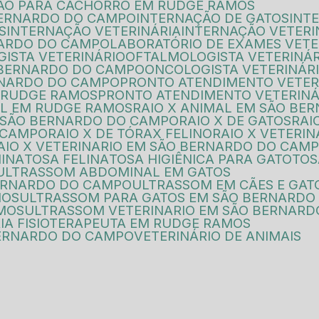
ÃO PARA CACHORRO EM RUDGE RAMOS
BERNARDO DO CAMPO
INTERNAÇÃO DE GATOS
INT
S
INTERNAÇÃO VETERINÁRIA
INTERNAÇÃO VETER
NARDO DO CAMPO
LABORATÓRIO DE EXAMES VETE
GISTA VETERINÁRIO
OFTALMOLOGISTA VETERINÁ
O BERNARDO DO CAMPO
ONCOLOGISTA VETERINÁ
ERNARDO DO CAMPO
PRONTO ATENDIMENTO VETER
M RUDGE RAMOS
PRONTO ATENDIMENTO VETERIN
MAL EM RUDGE RAMOS
RAIO X ANIMAL EM SÃO B
M SÃO BERNARDO DO CAMPO
RAIO X DE GATOS
RA
O CAMPO
RAIO X DE TÓRAX FELINO
RAIO X VETERIN
RAIO X VETERINARIO EM SÃO BERNARDO DO CAM
NINA
TOSA FELINA
TOSA HIGIÊNICA PARA GATO
TO
ULTRASSOM ABDOMINAL EM GATOS
BERNARDO DO CAMPO
ULTRASSOM EM CÃES E GAT
MOS
ULTRASSOM PARA GATOS EM SÃO BERNARD
AMOS
ULTRASSOM VETERINARIO EM SÃO BERNAR
RIA FISIOTERAPEUTA EM RUDGE RAMOS
 BERNARDO DO CAMPO
VETERINÁRIO DE ANIMAIS