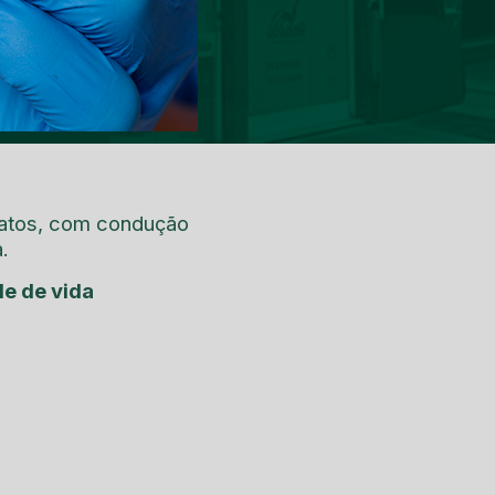
gatos, com condução
.
de de vida