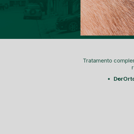
Tratamento complem
Dor
Or