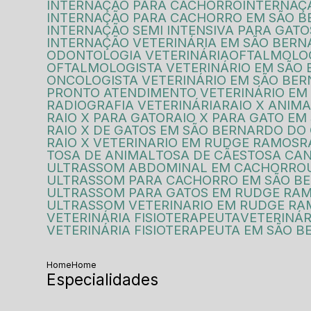
INTERNAÇÃO PARA CACHORRO
INTERNAÇ
INTERNAÇÃO PARA CACHORRO EM SÃO 
INTERNAÇÃO SEMI INTENSIVA PARA GATO
INTERNAÇÃO VETERINÁRIA EM SÃO BER
ODONTOLOGIA VETERINÁRIA
OFTALMOLO
OFTALMOLOGISTA VETERINÁRIO EM SÃ
ONCOLOGISTA VETERINÁRIO EM SÃO B
PRONTO ATENDIMENTO VETERINÁRIO E
RADIOGRAFIA VETERINÁRIA
RAIO X ANI
RAIO X PARA GATO
RAIO X PARA GATO E
RAIO X DE GATOS EM SÃO BERNARDO D
RAIO X VETERINARIO EM RUDGE RAMOS
TOSA DE ANIMAL
TOSA DE CÃES
TOSA CA
ULTRASSOM ABDOMINAL EM CACHORRO
ULTRASSOM PARA CACHORRO EM SÃO 
ULTRASSOM PARA GATOS EM RUDGE RA
ULTRASSOM VETERINARIO EM RUDGE R
VETERINÁRIA FISIOTERAPEUTA
VETERINÁ
VETERINÁRIA FISIOTERAPEUTA EM SÃO
Home
Home
Especialidades