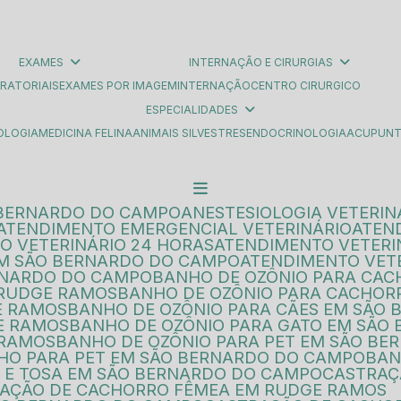
EXAMES
INTERNAÇÃO E CIRURGIAS
ORATORIAIS
EXAMES POR IMAGEM
INTERNAÇÃO
CENTRO CIRURGICO
ESPECIALIDADES
OLOGIA
MEDICINA FELINA
ANIMAIS SILVESTRES
ENDOCRINOLOGIA
ACUPUN
 BERNARDO DO CAMPO
ANESTESIOLOGIA VETERIN
ATENDIMENTO EMERGENCIAL VETERINÁRIO
ATEN
O VETERINÁRIO 24 HORAS
ATENDIMENTO VETER
EM SÃO BERNARDO DO CAMPO
ATENDIMENTO VET
ERNARDO DO CAMPO
BANHO DE OZÔNIO PARA CA
 RUDGE RAMOS
BANHO DE OZÔNIO PARA CACHO
E RAMOS
BANHO DE OZÔNIO PARA CÃES EM SÃO
E RAMOS
BANHO DE OZÔNIO PARA GATO EM SÃ
 RAMOS
BANHO DE OZÔNIO PARA PET EM SÃO B
NHO PARA PET EM SÃO BERNARDO DO CAMPO
BA
O E TOSA EM SÃO BERNARDO DO CAMPO
CASTRAÇ
RAÇÃO DE CACHORRO FÊMEA EM RUDGE RAMOS