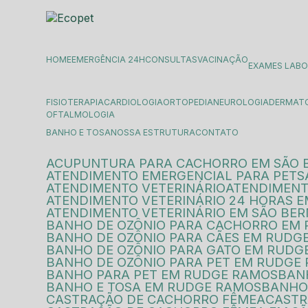
HOME
EMERGÊNCIA 24H
CONSULTAS
VACINAÇÃO
EXAMES LAB
FISIOTERAPIA
CARDIOLOGIA
ORTOPEDIA
NEUROLOGIA
DERMAT
OFTALMOLOGIA
BANHO E TOSA
NOSSA ESTRUTURA
CONTATO
ACUPUNTURA PARA CACHORRO EM SÃO
ATENDIMENTO EMERGENCIAL PARA PETS
ATENDIMENTO VETERINÁRIO
ATENDIMENT
ATENDIMENTO VETERINÁRIO 24 HORAS 
ATENDIMENTO VETERINÁRIO EM SÃO B
BANHO DE OZÔNIO PARA CACHORRO EM
BANHO DE OZÔNIO PARA CÃES EM RUDG
BANHO DE OZÔNIO PARA GATO EM RUDG
BANHO DE OZÔNIO PARA PET EM RUDGE
BANHO PARA PET EM RUDGE RAMOS
BA
BANHO E TOSA EM RUDGE RAMOS
BANH
CASTRAÇÃO DE CACHORRO FÊMEA
CAST