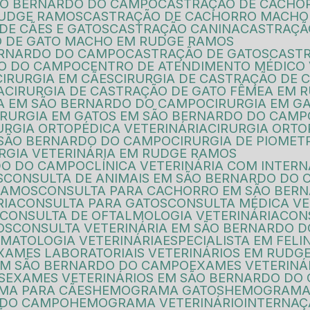
ÃO BERNARDO DO CAMPO
CASTRAÇÃO DE CACH
RUDGE RAMOS
CASTRAÇÃO DE CACHORRO MACHO
DE CÃES E GATOS
CASTRAÇÃO CANINA
CASTRAÇÃ
O DE GATO MACHO EM RUDGE RAMOS
ERNARDO DO CAMPO
CASTRAÇÃO DE GATOS
CAST
DO DO CAMPO
CENTRO DE ATENDIMENTO MÉDICO 
CIRURGIA EM CÃES
CIRURGIA DE CASTRAÇÃO DE
A
CIRURGIA DE CASTRAÇÃO DE GATO FÊMEA EM
EA EM SÃO BERNARDO DO CAMPO
CIRURGIA EM G
CIRURGIA EM GATOS EM SÃO BERNARDO DO CAMP
RURGIA ORTOPÉDICA VETERINÁRIA
CIRURGIA ORT
M SÃO BERNARDO DO CAMPO
CIRURGIA DE PIOME
URGIA VETERINÁRIA EM RUDGE RAMOS
RDO DO CAMPO
CLÍNICA VETERINÁRIA COM INTER
S
CONSULTA DE ANIMAIS EM SÃO BERNARDO DO
RAMOS
CONSULTA PARA CACHORRO EM SÃO BER
RIA
CONSULTA PARA GATOS
CONSULTA MÉDICA VE
CONSULTA DE OFTALMOLOGIA VETERINÁRIA
CO
OS
CONSULTA VETERINÁRIA EM SÃO BERNARDO 
RMATOLOGIA VETERINÁRIA
ESPECIALISTA EM FELI
EXAMES LABORATORIAIS VETERINÁRIOS EM RUDG
 EM SÃO BERNARDO DO CAMPO
EXAMES VETERINÁ
S
EXAMES VETERINÁRIOS EM SÃO BERNARDO DO
MA PARA CÃES
HEMOGRAMA GATOS
HEMOGRAMA
 DO CAMPO
HEMOGRAMA VETERINÁRIO
INTERNAÇ