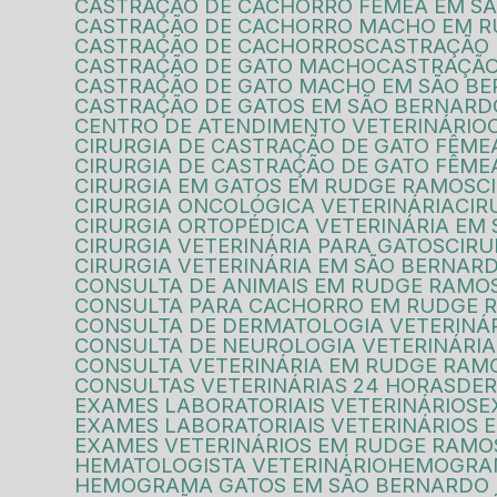
CASTRAÇÃO DE CACHORRO FÊMEA EM S
CASTRAÇÃO DE CACHORRO MACHO EM 
CASTRAÇÃO DE CACHORROS
CASTRAÇÃO 
CASTRAÇÃO DE GATO MACHO
CASTRAÇÃ
CASTRAÇÃO DE GATO MACHO EM SÃO B
CASTRAÇÃO DE GATOS EM SÃO BERNAR
CENTRO DE ATENDIMENTO VETERINÁRIO
CIRURGIA DE CASTRAÇÃO DE GATO FÊME
CIRURGIA DE CASTRAÇÃO DE GATO FÊM
CIRURGIA EM GATOS EM RUDGE RAMOS
CIRURGIA ONCOLÓGICA VETERINÁRIA
CI
CIRURGIA ORTOPÉDICA VETERINÁRIA E
CIRURGIA VETERINÁRIA PARA GATOS
CIR
CIRURGIA VETERINÁRIA EM SÃO BERNA
CONSULTA DE ANIMAIS EM RUDGE RAMO
CONSULTA PARA CACHORRO EM RUDGE 
CONSULTA DE DERMATOLOGIA VETERINÁ
CONSULTA DE NEUROLOGIA VETERINÁRIA
CONSULTA VETERINÁRIA EM RUDGE RAM
CONSULTAS VETERINÁRIAS 24 HORAS
DE
EXAMES LABORATORIAIS VETERINÁRIOS
EXAMES LABORATORIAIS VETERINÁRIOS
EXAMES VETERINÁRIOS EM RUDGE RAMO
HEMATOLOGISTA VETERINÁRIO
HEMOGRA
HEMOGRAMA GATOS EM SÃO BERNARDO